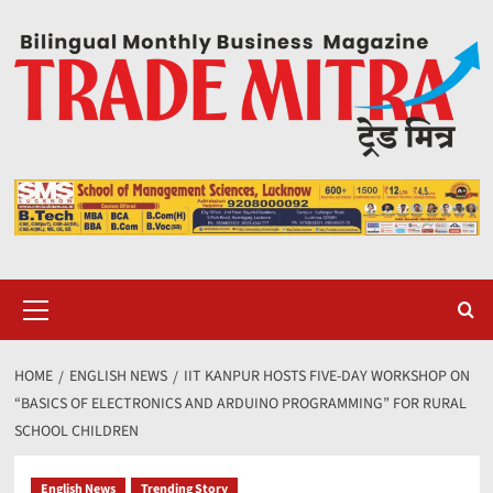
Skip
to
content
Primary
Menu
HOME
ENGLISH NEWS
IIT KANPUR HOSTS FIVE-DAY WORKSHOP ON
“BASICS OF ELECTRONICS AND ARDUINO PROGRAMMING” FOR RURAL
SCHOOL CHILDREN
English News
Trending Story