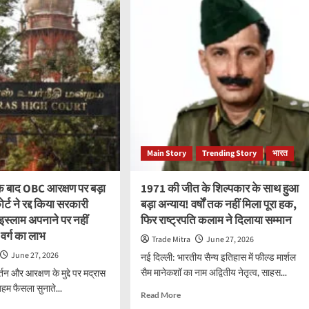
क्ताओं
सरकार
की
शादी
ी
अनुदान
योजना
बनी
!
सहारा!
5
फ
हजार
श
से
ज्यादा
Main Story
Trending Story
भारत
ार
ओबीसी
बेटियों
को
 के बाद OBC आरक्षण पर बड़ा
1971 की जीत के शिल्पकार के साथ हुआ
,
मिला
्ट ने रद्द किया सरकारी
बड़ा अन्याय! वर्षों तक नहीं मिला पूरा हक,
लाभ,
स्लाम अपनाने पर नहीं
फिर राष्ट्रपति कलाम ने दिलाया सम्मान
2026-
न
 वर्ग का लाभ
27
Trade Mitra
June 27, 2026
में
June 27, 2026
नई दिल्ली: भारतीय सैन्य इतिहास में फील्ड मार्शल
1.05
सैम मानेकशॉ का नाम अद्वितीय नेतृत्व, साहस...
र्तन और आरक्षण के मुद्दे पर मद्रास
लाख
परिवारों
अहम फैसला सुनाते...
Read
Read More
तक
more
d