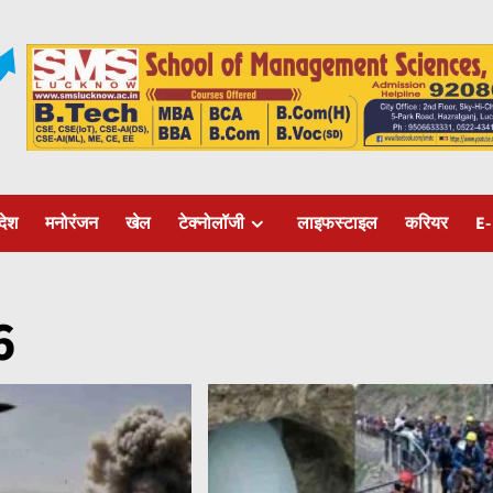
रदेश
मनोरंजन
खेल
टेक्नोलॉजी
लाइफस्टाइल
करियर
E-
6