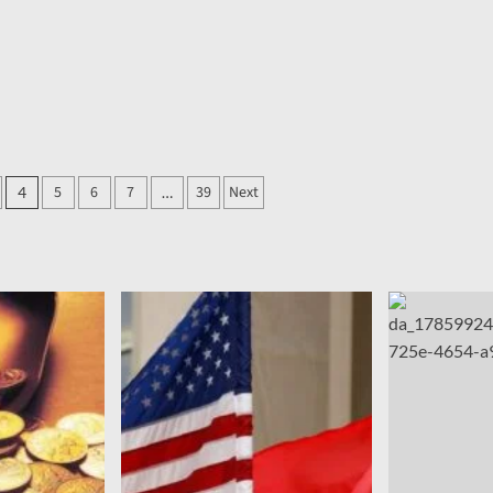
़ा
5
6
7
39
Next
4
…