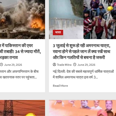
भारत
में पाकिस्तान की एयर
3 जुलाई से शुरू हो रही अमरनाथ यात्रा,
ची तबाही! 34 से ज्यादा मौतें,
रवाना होने से पहले जान लें क्या रखें साथ
 भड़का तनाव
और किन गलतियों से बचना है जरूरी
June 29, 2026
Trade Mitra
June 29, 2026
िस्तान और अफगानिस्तान के बीच
नई दिल्ली: देश की सबसे महत्वपूर्ण धार्मिक यात्राओं
व खतरनाक स्तर पर पहुंचता...
में शामिल अमरनाथ यात्रा इस वर्ष 3...
d
Read
Read More
e
more
ut
about
ानिस्तान
3
जुलाई
स्तान
से
शुरू