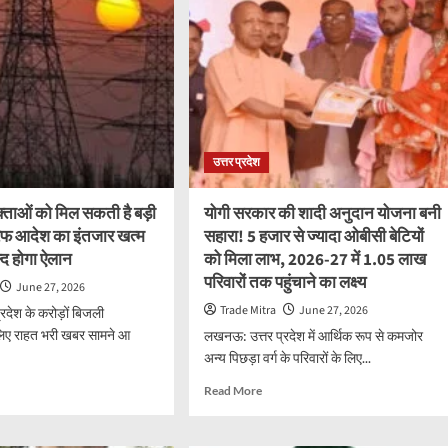
हो
राइक
रही
अमरनाथ
यात्रा,
ी!
रवाना
होने
से
ा
पहले
उत्तर प्रदेश
जान
लें
क्या
ताओं को मिल सकती है बड़ी
योगी सरकार की शादी अनुदान योजना बनी
रखें
रिफ आदेश का इंतजार खत्म
सहारा! 5 हजार से ज्यादा ओबीसी बेटियों
ा
साथ
ल्द होगा ऐलान
को मिला लाभ, 2026-27 में 1.05 लाख
व
और
परिवारों तक पहुंचाने का लक्ष्य
किन
June 27, 2026
गलतियों
Trade Mitra
June 27, 2026
देश के करोड़ों बिजली
से
लिए राहत भरी खबर सामने आ
लखनऊ: उत्तर प्रदेश में आर्थिक रूप से कमजोर
बचना
है
अन्य पिछड़ा वर्ग के परिवारों के लिए...
जरूरी
d
Read
Read More
e
more
ut
about
ली
योगी