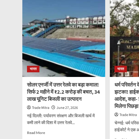
के
उपभो
युवाओं
को
के
मिल
लिए
सकत
बड़ा
है
तोहफा!
बड़ी
149
राहत
ITI
नए
में
टैरि
शुरू
आदे
होंगे
का
भारत
भारत
हाईटेक
इंतज
कोर्स,
खत्म
1065
होने
सोलर एनर्जी में उत्तर रेलवे का बड़ा कमाल!
धर्म परिवर्तन
पदों
वाला
सिर्फ 2 महीने में ₹2.2 करोड़ की बचत, 34
झटका! हाईकोर
पर
जल्द
लाख यूनिट बिजली का उत्पादन
आदेश, कहा- इ
होगी
होगा
भर्ती
ऐला
मिलेगा पिछड़ा
Trade Mitra
June 27, 2026
Trade Mitra
नई दिल्ली: पर्यावरण संरक्षण और बिजली खर्च में
कमी लाने की दिशा में उत्तर रेलवे...
चेन्नई: धर्म परिव
हाईकोर्ट ने एक 
Read
Read More
more
Rea