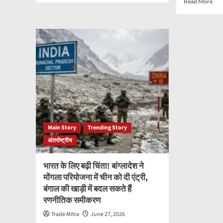
Read More
about
mor
सोलर
abo
एनर्जी
धर्म
में
परिवर
उत्तर
के
रेलवे
बाद
का
OB
बड़ा
आरक्
कमाल!
पर
सिर्फ
बड़ा
2
झटक
महीने
हाईको
में
ने
Main Story
Trending Story
₹2.2
रद्द
करोड़
अंतर्राष्ट्रीय
किय
की
सरक
बचत,
आदे
भारत के लिए बढ़ी चिंता! बांग्लादेश ने
34
कहा
मोंगला परियोजना में चीन को दी एंट्री,
लाख
इस्ल
बंगाल की खाड़ी में बदल सकते हैं
यूनिट
अपना
बिजली
रणनीतिक समीकरण
पर
का
नहीं
Trade Mitra
June 27, 2026
उत्पादन
मिले