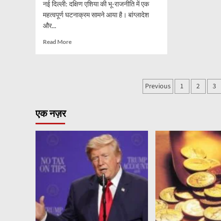
नई दिल्ली: दक्षिण एशिया की भू-राजनीति में एक
पिछड
वर्ग
महत्वपूर्ण घटनाक्रम सामने आया है। बांग्लादेश
का
और...
लाभ
Read
Read More
more
about
भारत
के
Posts
Previous
1
2
3
लिए
pagination
बढ़ी
चिंता!
एक नज़र
बांग्लादेश
ने
मोंगला
परियोजना
में
चीन
को
दी
एंट्री,
बंगाल
की
खाड़ी