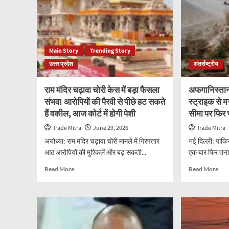
Main Story
Trending Story
उत्तर प्रदेश
अंतर्राष्ट्रीय
राम मंदिर चढ़ावा चोरी केस में बड़ा फैसला
अफगानिस्तान 
संभव! आरोपियों की पैरवी से पीछे हट सकते
स्ट्राइक से म
हैं वकील, आज कोर्ट में होगी पेशी
सीमा पर फिर
Trade Mitra
June 29, 2026
Trade Mitra
अयोध्या: राम मंदिर चढ़ावा चोरी मामले में गिरफ्तार
नई दिल्ली: पाक
आठ आरोपियों की मुश्किलें और बढ़ सकती...
एक बार फिर तना
Read
Rea
Read More
Read More
more
mor
about
abo
राम
अफग
मंदिर
में
चढ़ावा
पाकि
चोरी
की