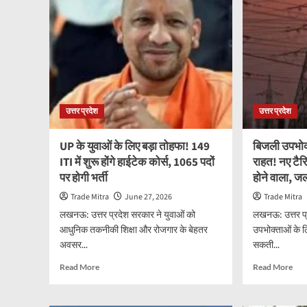
केस
एयर
में
स्ट्
बड़ा
से
फैसला
मची
संभव!
तबाह
आरोपियों
34
की
से
पैरवी
ज्याद
उत्तर प्रदेश
उत्तर प्रदेश
से
मौतें,
पीछे
सीमा
हट
पर
UP के युवाओं के लिए बड़ा तोहफा! 149
बिजली उपभोक्
सकते
फिर
ITI में शुरू होंगे हाईटेक कोर्स, 1065 पदों
राहत! नए टै
हैं
भड़क
पर होगी भर्ती
होने वाला, ज
वकील,
तना
आज
Trade Mitra
June 27, 2026
Trade Mitra
कोर्ट
लखनऊ: उत्तर प्रदेश सरकार ने युवाओं को
लखनऊ: उत्तर प्र
में
आधुनिक तकनीकी शिक्षा और रोजगार के बेहतर
उपभोक्ताओं के 
होगी
पेशी
अवसर...
सकती...
Read
Rea
Read More
Read More
more
mor
about
abo
UP
बिज