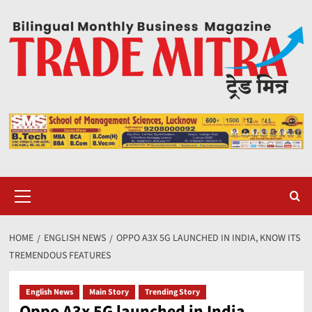
Skip
to
content
Primary
Menu
HOME
ENGLISH NEWS
OPPO A3X 5G LAUNCHED IN INDIA, KNOW ITS
TREMENDOUS FEATURES
English News
Main Story
Trending Story
Oppo A3x 5G launched in India,