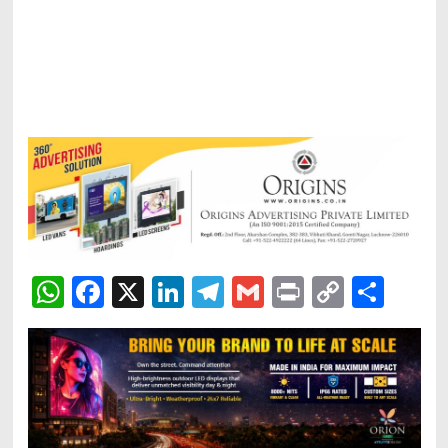
WhatsApp
Facebook
X
LinkedIn
Telegram
Gmail
Print
Copy
Sha
Link