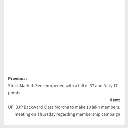
Post
Previous:
Stock Market: Sensex opened with a fall of 37 and Nifty 17
navigation
points
Next:
UP: BJP Backward Class Morcha to make 10 lakh members,
meeting on Thursday regarding membership campaign