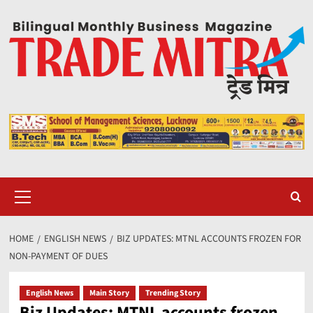
Skip
to
content
Primary
Menu
HOME
ENGLISH NEWS
BIZ UPDATES: MTNL ACCOUNTS FROZEN FOR
NON-PAYMENT OF DUES
English News
Main Story
Trending Story
Biz Updates: MTNL accounts frozen