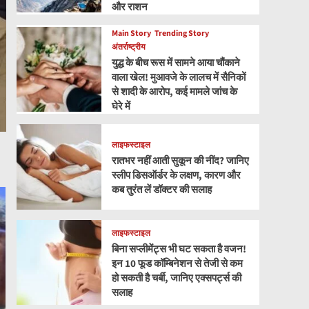
और राशन
Main Story
Trending Story
अंतर्राष्ट्रीय
युद्ध के बीच रूस में सामने आया चौंकाने
वाला खेल! मुआवजे के लालच में सैनिकों
से शादी के आरोप, कई मामले जांच के
घेरे में
लाइफस्टाइल
रातभर नहीं आती सुकून की नींद? जानिए
स्लीप डिसऑर्डर के लक्षण, कारण और
कब तुरंत लें डॉक्टर की सलाह
लाइफस्टाइल
बिना सप्लीमेंट्स भी घट सकता है वजन!
इन 10 फूड कॉम्बिनेशन से तेजी से कम
हो सकती है चर्बी, जानिए एक्सपर्ट्स की
सलाह