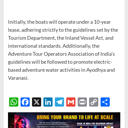
Initially, the boats will operate under a 10-year
lease, adhering strictly to the guidelines set by the
Tourism Department, the Inland Vessel Act, and
international standards. Additionally, the
Adventure Tour Operators Association of India’s
guidelines will be followed to promote electric-
based adventure water activities in Ayodhya and
Varanasi.
WhatsApp
Facebook
X
LinkedIn
Telegram
Gmail
Print
Copy
Sha
Link