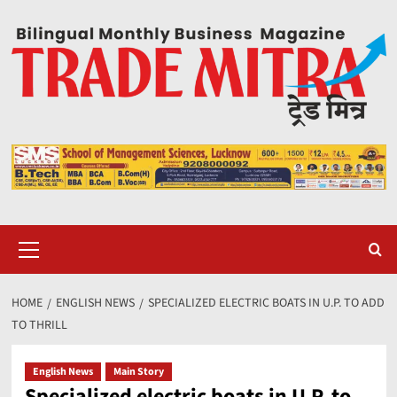
Skip
to
content
Primary
Menu
HOME
ENGLISH NEWS
SPECIALIZED ELECTRIC BOATS IN U.P. TO ADD
TO THRILL
English News
Main Story
Specialized electric boats in U.P. to