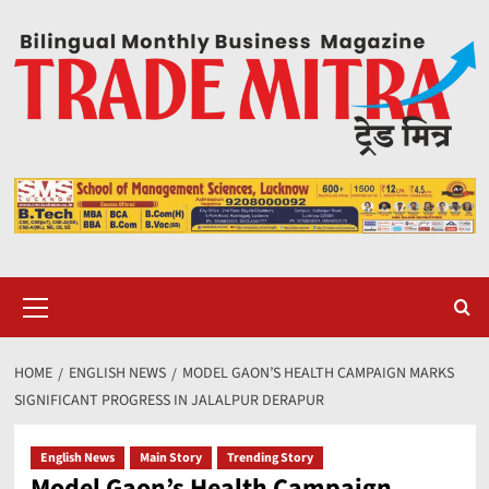
Skip
to
content
Primary
Menu
HOME
ENGLISH NEWS
MODEL GAON’S HEALTH CAMPAIGN MARKS
SIGNIFICANT PROGRESS IN JALALPUR DERAPUR
English News
Main Story
Trending Story
Model Gaon’s Health Campaign