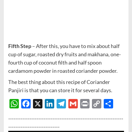
Fifth Step
– After this, you have to mix about half
cup of sugar, roasted dry fruits and makhana, one-
fourth cup of coconut filth and half spoon
cardamom powder in roasted coriander powder.
The best thing about this recipe of Coriander
Panjiri is that you can store it for several days.
WhatsApp
Facebook
X
LinkedIn
Telegram
Gmail
Print
Copy
Sha
Link
-----------------------------------------------------------------
-----------------------------