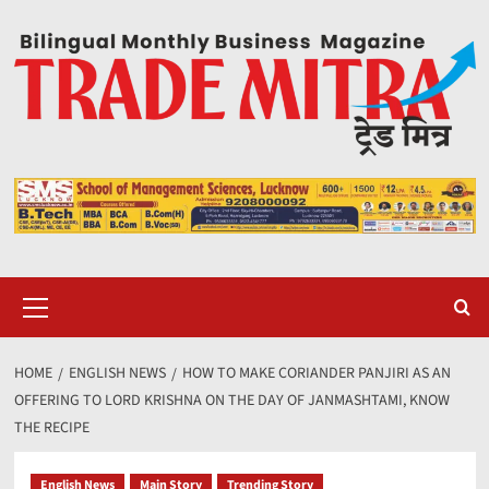
Skip
to
content
Primary
Menu
HOME
ENGLISH NEWS
HOW TO MAKE CORIANDER PANJIRI AS AN
OFFERING TO LORD KRISHNA ON THE DAY OF JANMASHTAMI, KNOW
THE RECIPE
English News
Main Story
Trending Story