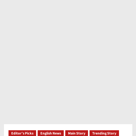
Editor’s Picks
English News
Main Story
Trending Story