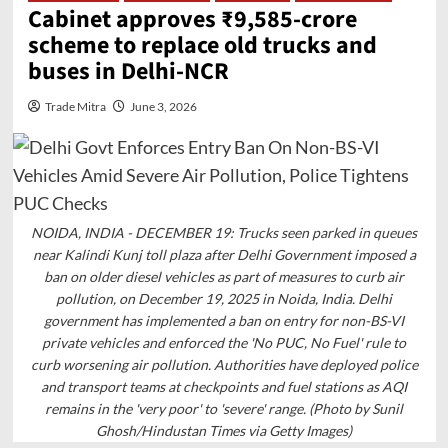
Cabinet approves ₹9,585-crore
scheme to replace old trucks and
buses in Delhi-NCR
Trade Mitra
June 3, 2026
NOIDA, INDIA - DECEMBER 19: Trucks seen parked in queues
near Kalindi Kunj toll plaza after Delhi Government imposed a
ban on older diesel vehicles as part of measures to curb air
pollution, on December 19, 2025 in Noida, India. Delhi
government has implemented a ban on entry for non-BS-VI
private vehicles and enforced the 'No PUC, No Fuel' rule to
curb worsening air pollution. Authorities have deployed police
and transport teams at checkpoints and fuel stations as AQI
remains in the 'very poor' to 'severe' range. (Photo by Sunil
Ghosh/Hindustan Times via Getty Images)