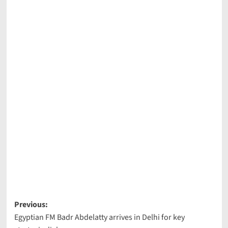
Post
Previous:
Egyptian FM Badr Abdelatty arrives in Delhi for key
navigation