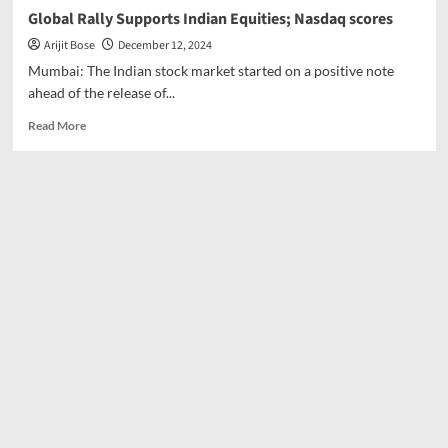
Global Rally Supports Indian Equities; Nasdaq scores
Arijit Bose
December 12, 2024
Mumbai: The Indian stock market started on a positive note
ahead of the release of...
Read
Read More
more
about
Global
Rally
Supports
Indian
Equities;
Nasdaq
scores