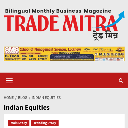
Skip
to
content
Primary
Menu
HOME
BLOG
INDIAN EQUITIES
Indian Equities
Main Story
Trending Story