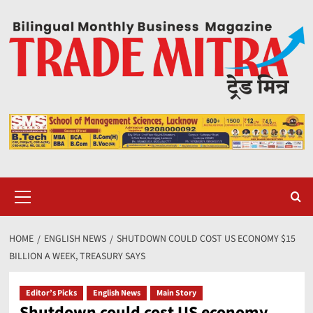
Skip
to
content
Primary
Menu
HOME
ENGLISH NEWS
SHUTDOWN COULD COST US ECONOMY $15
BILLION A WEEK, TREASURY SAYS
Editor’s Picks
English News
Main Story
Shutdown could cost US economy