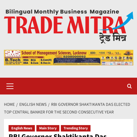
Skip
to
content
Primary
Menu
HOME
ENGLISH NEWS
RBI GOVERNOR SHAKTIKANTA DAS ELECTED
TOP CENTRAL BANKER FOR THE SECOND CONSECUTIVE YEAR
English News
Main Story
Trending Story
RBI Governor Shaktikanta Das