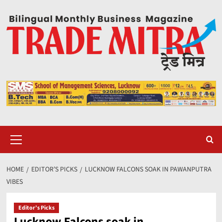
Skip
to
content
Primary
Menu
HOME
EDITOR’S PICKS
LUCKNOW FALCONS SOAK IN PAWANPUTRA
VIBES
Editor’s Picks
Lucknow Falcons soak in