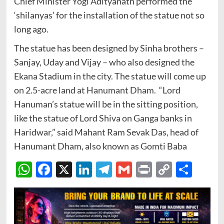
Chief Minister Yogi Adityanath performed the
‘shilanyas’ for the installation of the statue not so
long ago.
The statue has been designed by Sinha brothers –
Sanjay, Uday and Vijay – who also designed the
Ekana Stadium in the city. The statue will come up
on 2.5-acre land at Hanumant Dham. “Lord
Hanuman’s statue will be in the sitting position,
like the statue of Lord Shiva on Ganga banks in
Haridwar,” said Mahant Ram Sevak Das, head of
Hanumant Dham, also known as Gomti Baba
WhatsApp
Facebook
X
LinkedIn
Telegram
Gmail
Print
Copy
Sha
Link