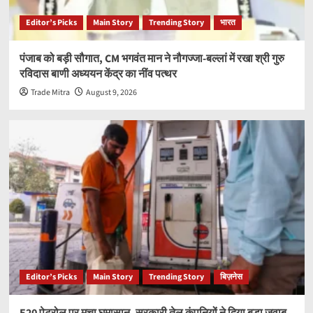
Editor’s Picks
Main Story
Trending Story
भारत
पंजाब को बड़ी सौगात, CM भगवंत मान ने नौगज्जा-बल्लां में रखा श्री गुरु
रविदास बाणी अध्ययन केंद्र का नींव पत्थर
Trade Mitra
August 9, 2026
Editor’s Picks
Main Story
Trending Story
बिज़नेस
E20 पेट्रोल पर मचा घमासान, सरकारी तेल कंपनियों ने दिया बड़ा जवाब-