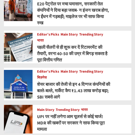
E20 पेट्रोल पर मचा घमासान, सरकारी तेल
कंपनियों ने दिया बड़ा जवाब- न इंजन खराब होगा,
न ईंधन में गड़बड़ी; माइलेज पर भी साफ किया
रुख
Editor’s Picks
Main Story
Trending Story
भारत
पहली सैलरी से ही शुरू कर दें रिटायरमेंट की
तैयारी, वरना 40-50 की उम्र में बिगड़ सकता है
पूरा वित्तीय गणित
Editor’s Picks
Main Story
Trending Story
बिज़नेस
शेयर बाजार की तेजी से इन 4 दिग्गज कंपनियों की
बल्ले-बल्ले, मार्केट कैप ₹1.43 लाख करोड़ बढ़ा;
SBI सबसे आगे
Main Story
Trending Story
भारत
UPI पर नहीं लगेगा आम यूजर्स से कोई चार्ज!
MDR की खबरों पर सरकार ने साफ किया पूरा
मामला