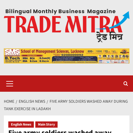
Skip
to
content
Primary
Menu
HOME
ENGLISH NEWS
FIVE ARMY SOLDIERS WASHED AWAY DURING
TANK EXERCISE IN LADAKH
English News
Main Story
Five army soldiers washed away