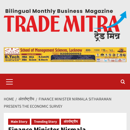
Skip
to
content
Primary
Menu
HOME
अंतर्राष्ट्रीय
FINANCE MINISTER NIRMALA SITHARAMAN
PRESENTS THE ECONOMIC SURVEY
Main Story
Trending Story
अंतर्राष्ट्रीय
Finance Minister Nirmala