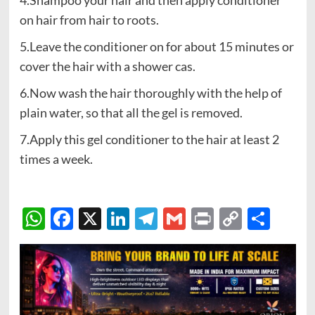
4.Shampoo your hair and then apply conditioner
on hair from hair to roots.
5.Leave the conditioner on for about 15 minutes or
cover the hair with a shower cas.
6.Now wash the hair thoroughly with the help of
plain water, so that all the gel is removed.
7.Apply this gel conditioner to the hair at least 2
times a week.
WhatsApp
Facebook
X
LinkedIn
Telegram
Gmail
Print
Copy
Sha
Link