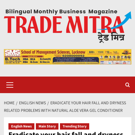
Skip
to
content
Primary
Menu
HOME
ENGLISH NEWS
ERADICATE YOUR HAIR FALL AND DRYNESS
RELATED PROBLEMS WITH NATURAL ALOE VERA GEL CONDITIONER
English News
Main Story
Trending Story
Eradicate your hair fall and dryness