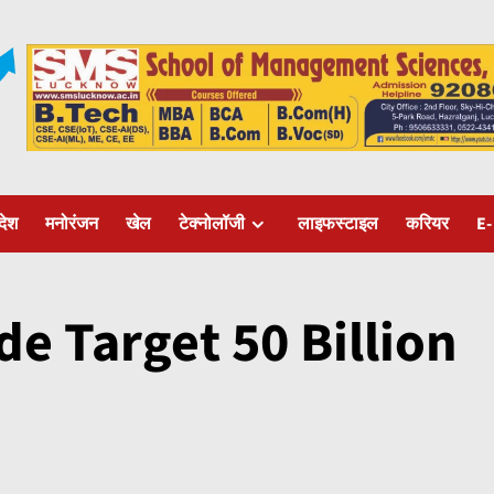
रदेश
मनोरंजन
खेल
टेक्नोलॉजी
लाइफस्टाइल
करियर
E-
e Target 50 Billion