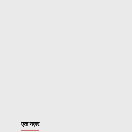
PM
मोदी
का
बड़ा
बयान:
‘बातचीत
ही
समाधान’,
भारतीयों
की
सुरक्षा
पर
सरकार
अलर्ट
एक नज़र