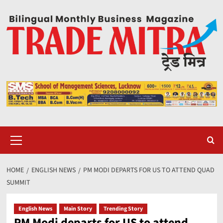
Skip
to
content
Primary
Menu
HOME
ENGLISH NEWS
PM MODI DEPARTS FOR US TO ATTEND QUAD
SUMMIT
English News
Main Story
Trending Story
PM Modi departs for US to attend