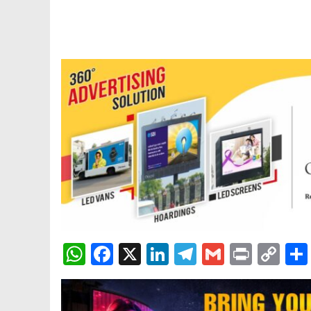
WhatsApp
Facebook
X
LinkedIn
Telegram
Gmail
Print
Co
Lin