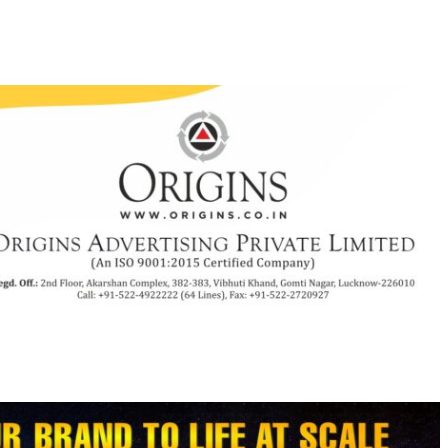
py
Share
k