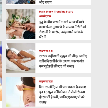
और राशन
Main Story
Trending Story
अंतर्राष्ट्रीय
युद्ध के बीच रूस में सामने आया चौंकाने
वाला खेल! मुआवजे के लालच में सैनिकों
से शादी के आरोप, कई मामले जांच के
घेरे में
लाइफस्टाइल
रातभर नहीं आती सुकून की नींद? जानिए
स्लीप डिसऑर्डर के लक्षण, कारण और
कब तुरंत लें डॉक्टर की सलाह
लाइफस्टाइल
बिना सप्लीमेंट्स भी घट सकता है वजन!
इन 10 फूड कॉम्बिनेशन से तेजी से कम
हो सकती है चर्बी, जानिए एक्सपर्ट्स की
सलाह