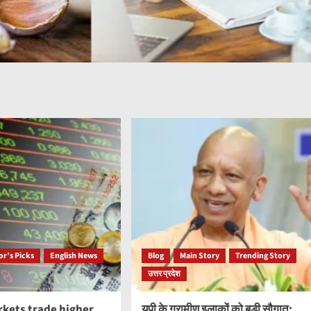
or’s Picks
English News
Blog
Main Story
Trending Story
उत्तर प्रदेश
rkets trade higher
यूपी के ग्रामीण इलाकों को बड़ी सौगात: