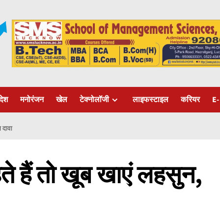
रदेश
मनोरंजन
खेल
टेक्नोलॉजी
लाइफस्टाइल
करियर
E-
ा दावा
े हैं तो खूब खाएं लहसुन,