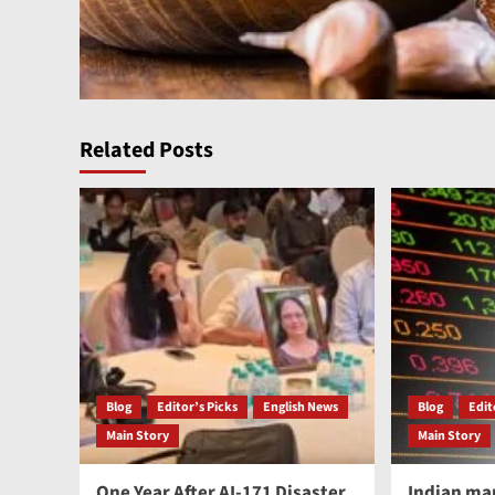
Related Posts
Blog
Editor’s Picks
English News
Blog
Edit
Main Story
Main Story
One Year After AI-171 Disaster,
Indian ma