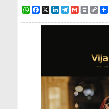
WhatsApp
Facebook
X
LinkedIn
Telegram
Gmail
Print
Co
Lin
------------------------------------------------------------