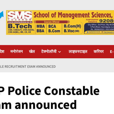
रदेश
मनोरंजन
खेल
टेक्नोलॉजी
लाइफस्टाइल
करियर
E-
ABLE RECRUITMENT EXAM ANNOUNCED
P Police Constable
am announced