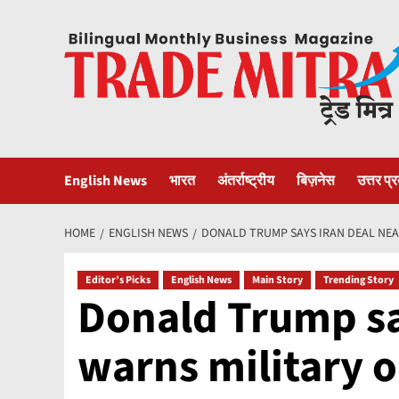
Skip
to
content
English News
भारत
अंतर्राष्ट्रीय
बिज़नेस
उत्तर प्
HOME
ENGLISH NEWS
DONALD TRUMP SAYS IRAN DEAL NEA
Editor’s Picks
English News
Main Story
Trending Story
Donald Trump say
warns military 