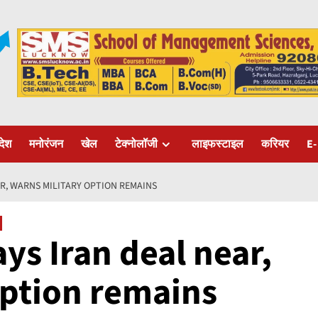
रदेश
मनोरंजन
खेल
टेक्नोलॉजी
लाइफस्टाइल
करियर
E-
R, WARNS MILITARY OPTION REMAINS
s Iran deal near,
option remains