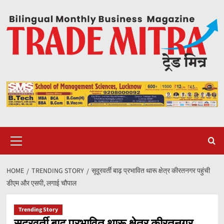
Skip
to
content
Primary
Menu
HOME
TRENDING STORY
सूदूरवर्ती बाढ़ प्रभावित थारू क्षेत्र कीरतनगर पहुंची
डीएम और एसपी, लगाई चौपाल
Trending Story
सूदूरवर्ती बाढ़ प्रभावित थारू क्षेत्र कीरतनगर