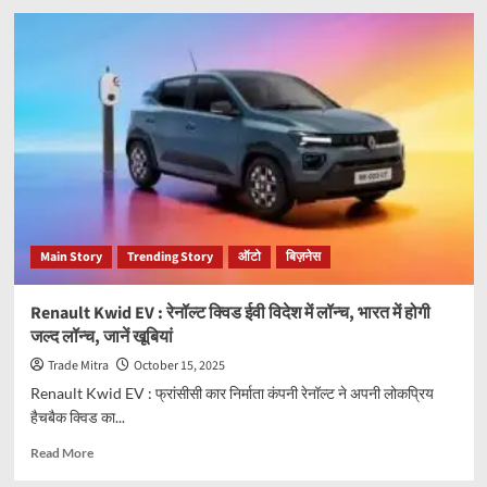
एफएसएसएआई
का
बड़ा
फैसला
:
अब
किसी
भी
ब्रांड
नाम
में
‘ओआरएस’
Main Story
Trending Story
ऑटो
बिज़नेस
शब्द
का
इस्तेमाल
Renault Kwid EV : रेनॉल्ट क्विड ईवी विदेश में लॉन्च, भारत में होगी
पूरी
जल्द लॉन्च, जानें खूबियां
तरह
प्रतिबंधित
Trade Mitra
October 15, 2025
Renault Kwid EV : फ्रांसीसी कार निर्माता कंपनी रेनॉल्ट ने अपनी लोकप्रिय
हैचबैक क्विड का...
Read
Read More
more