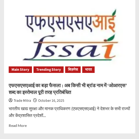
आत्मनिर्भरता
मिशन
और
प्रधानमंत्री
धन-
धान्य
कृषि
योजना
का
क्रियान्वयन
जल्द
Main Story
Trending Story
बिज़नेस
भारत
शुरू
होने
से
एफएसएसएआई का बड़ा फैसला : अब किसी भी ब्रांड नाम में ‘ओआरएस’
किसानों
शब्द का इस्तेमाल पूरी तरह प्रतिबंधित
को
होगा
Trade Mitra
October 16, 2025
फायदा
भारतीय खाद्य सुरक्षा और मानक प्राधिकरण (एफएसएसएआई) ने देशभर के सभी राज्यों
:
और केंद्रशासित प्रदेशों...
शिवराज
सिंह
Read
Read More
चौहान
more
about