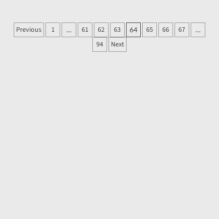
about
Dell
ने
Posts
Previous
1
61
62
63
65
66
67
…
64
…
भारत
pagination
में
94
Next
लॉन्च
किए
दो
नए
लैपटॉप,
कीमत
31,999
रुपये
से
शुरू