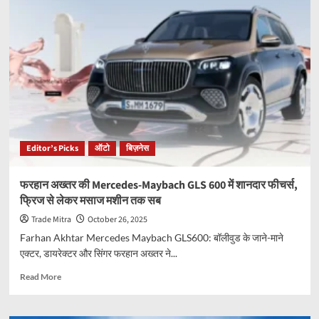
Davidson
X440:
भारत
में
सबसे
सस्ती
हार्ले
बाइक,
दमदार
लुक
और
Editor’s Picks
ऑटो
बिज़नेस
जबरदस्त
परफॉर्मेंस
के
फरहान अख्तर की Mercedes-Maybach GLS 600 में शानदार फीचर्स,
साथ
फ्रिज से लेकर मसाज मशीन तक सब
Trade Mitra
October 26, 2025
Farhan Akhtar Mercedes Maybach GLS600: बॉलीवुड के जाने-माने
एक्टर, डायरेक्टर और सिंगर फरहान अख्तर ने...
Read
Read More
more
about
फरहान