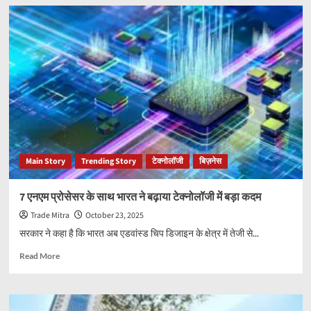
Maruti
Suzuki
e-
Vitara:
दिसंबर
2025
में
लॉन्च
होगी
कंपनी
की
पहली
Main Story
Trending Story
टेक्नोलॉजी
बिज़नेस
इलेक्ट्रिक
SUV,
मिलेगी
7 एनएम प्रोसेसर के साथ भारत ने बढ़ाया टेक्नोलॉजी में बड़ा कदम
दमदार
Trade Mitra
October 23, 2025
रेंज
सरकार ने कहा है कि भारत अब एडवांस्ड चिप डिजाइन के क्षेत्र में तेजी से...
Read
Read More
more
about
7
एनएम