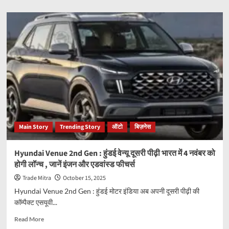
about
Renault
Kwid
EV
:
रेनॉल्ट
क्विड
ईवी
विदेश
में
लॉन्च,
भारत
में
Main Story
Trending Story
ऑटो
बिज़नेस
होगी
जल्द
लॉन्च,
Hyundai Venue 2nd Gen : हुंडई वेन्यू दूसरी पीढ़ी भारत में 4 नवंबर को
जानें
होगी लॉन्च , जानें इंजन और एडवांस्ड फीचर्स
खूबियां
Trade Mitra
October 15, 2025
Hyundai Venue 2nd Gen : हुंडई मोटर इंडिया अब अपनी दूसरी पीढ़ी की
कॉम्पैक्ट एसयूवी...
Read
Read More
more