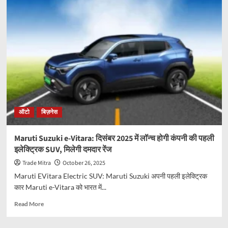
अख्तर
की
Mercedes-
Maybach
GLS
600
में
शानदार
फीचर्स,
फ्रिज
से
ऑटो
बिज़नेस
लेकर
मसाज
मशीन
Maruti Suzuki e-Vitara: दिसंबर 2025 में लॉन्च होगी कंपनी की पहली
तक
इलेक्ट्रिक SUV, मिलेगी दमदार रेंज
सब
Trade Mitra
October 26, 2025
Maruti EVitara Electric SUV: Maruti Suzuki अपनी पहली इलेक्ट्रिक
कार Maruti e-Vitara को भारत में...
Read
Read More
more
about