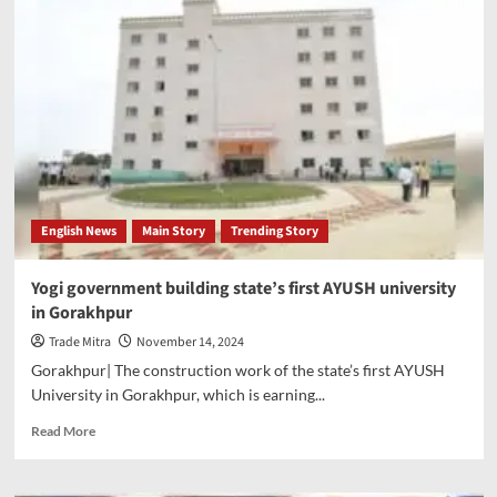
fog
of
the
season
in
Ghaziabad,
wind
and
AQI
situation
very
English News
Main Story
Trending Story
serious
Yogi government building state’s first AYUSH university
in Gorakhpur
Trade Mitra
November 14, 2024
Gorakhpur| The construction work of the state’s first AYUSH
University in Gorakhpur, which is earning...
Read
Read More
more
about
Yogi