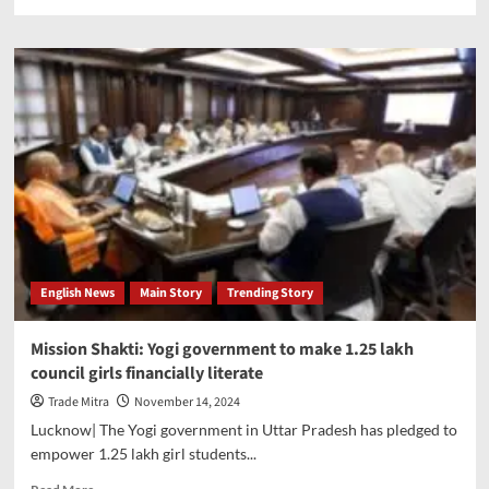
more
about
Tourism
sector
continuously
rising
in
Yogi
government,
44.9%
growth
between
2020-
21
English News
Main Story
Trending Story
to
2023-
24
Mission Shakti: Yogi government to make 1.25 lakh
council girls financially literate
Trade Mitra
November 14, 2024
Lucknow| The Yogi government in Uttar Pradesh has pledged to
empower 1.25 lakh girl students...
Read