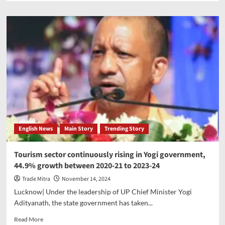
about
Artists
from
22
states
to
get
a
platform
in
Uttar
Pradesh’s
‘Tribe
English News
Main Story
Trending Story
Participation
Festival’
Tourism sector continuously rising in Yogi government,
44.9% growth between 2020-21 to 2023-24
Trade Mitra
November 14, 2024
Lucknow| Under the leadership of UP Chief Minister Yogi
Adityanath, the state government has taken...
Read
Read More