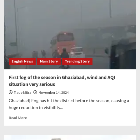
English News
Main Story
Trending Story
First fog of the season in Ghaziabad, wind and AQI
situation very serious
Trade Mitra
November 14, 2024
Ghaziabad| Fog has hit the district before the season, causing a
huge reduction in visibility...
Read
Read More
more
about
First