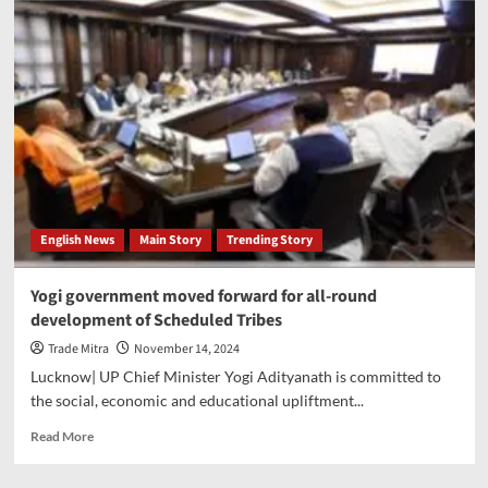
government
building
state’s
first
AYUSH
university
in
Gorakhpur
English News
Main Story
Trending Story
Yogi government moved forward for all-round
development of Scheduled Tribes
Trade Mitra
November 14, 2024
Lucknow| UP Chief Minister Yogi Adityanath is committed to
the social, economic and educational upliftment...
Read
Read More
more
about