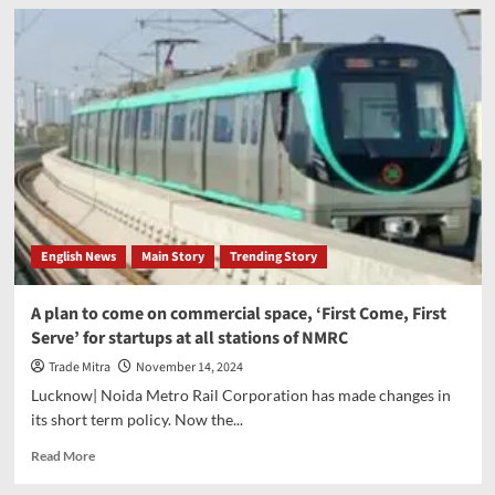
Yogi
government
moved
forward
for
all-
round
development
of
Scheduled
Tribes
English News
Main Story
Trending Story
A plan to come on commercial space, ‘First Come, First
Serve’ for startups at all stations of NMRC
Trade Mitra
November 14, 2024
Lucknow| Noida Metro Rail Corporation has made changes in
its short term policy. Now the...
Read
Read More
more
about