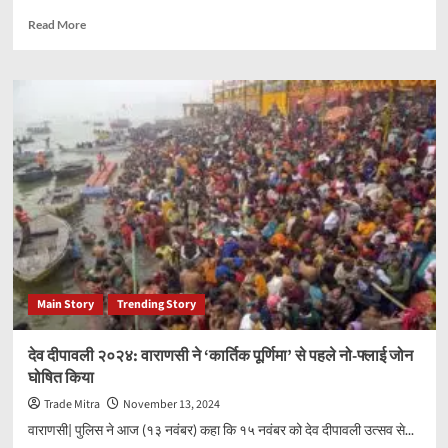
Read
Read More
more
about
जियो
का
नया
११
रुपये
का
रिचार्ज
प्लान
अनलिमिटेड
इंटरनेट
करता
है
Main Story
Trending Story
ऑफर
देव दीपावली २०२४: वाराणसी ने ‘कार्तिक पूर्णिमा’ से पहले नो-फ्लाई जोन
घोषित किया
Trade Mitra
November 13, 2024
वाराणसी| पुलिस ने आज (१३ नवंबर) कहा कि १५ नवंबर को देव दीपावली उत्सव से...