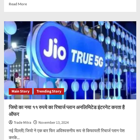
Read
Read More
more
about
Amla
Murabba
boost
immunity
in
winter,
know
its
easy
recipe
Main Story
Trending Story
जियो का नया ११ रुपये का रिचार्ज प्लान अनलिमिटेड इंटरनेट करता है
ऑफर
Trade Mitra
November 13, 2024
नई दिल्ली| जियो ने एक बार फिर अविश्वसनीय रूप से किफायती रिचार्ज प्लान पेश
करके...