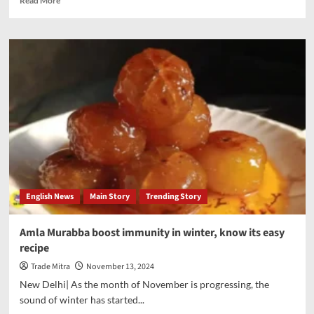
Read More
more
about
Mission
Shakti:
Yogi
government
to
make
1.25
lakh
council
girls
financially
literate
English News
Main Story
Trending Story
Amla Murabba boost immunity in winter, know its easy
recipe
Trade Mitra
November 13, 2024
New Delhi| As the month of November is progressing, the
sound of winter has started...