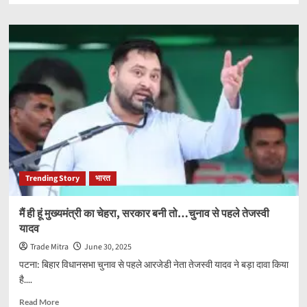
about
प्रयागराज
के
करछना
में
हुई
हिंसा
के
मामले
में
करीब
600
लोगों
Trending Story
भारत
के
खिलाफ
FIR,
मैं ही हूं मुख्यमंत्री का चेहरा, सरकार बनी तो…चुनाव से पहले तेजस्वी
50
यादव
गिरफ्तार,
जानें
Trade Mitra
June 30, 2025
मामला
पटना: बिहार विधानसभा चुनाव से पहले आरजेडी नेता तेजस्वी यादव ने बड़ा दावा किया
है....
Read
Read More