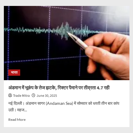
BRICS
Summit
likely
to
denounce
Pahalgam
attack,
call
for
fight
against
terror
भारत
reflecting
India’s
position
अंडमान में भूकंप के तेज झटके, रिक्टर पैमाने पर तीव्रता 4.7 रही
Trade Mitra
June 30, 2025
नई दिल्ली। अंडमान सागर (Andaman Sea) में सोमवार को धरती तीन बार कांप
उठी। महज...
Read
Read More
more
about