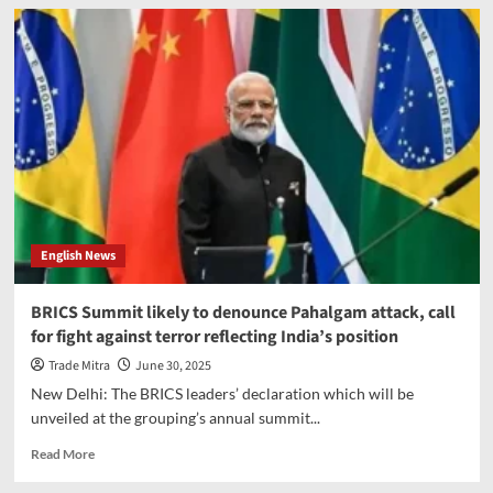
Bumrah
‘technically’
available
for
2nd
Test,
says
Ryan
Ten
Doeschate
but
India
English News
yet
to
take
BRICS Summit likely to denounce Pahalgam attack, call
the
for fight against terror reflecting India’s position
final
call
Trade Mitra
June 30, 2025
New Delhi: The BRICS leaders’ declaration which will be
unveiled at the grouping’s annual summit...
Read
Read More
more
about