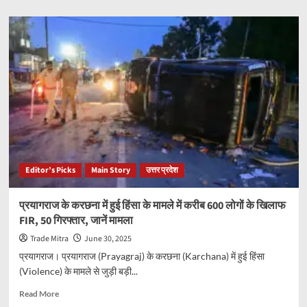
about
व्यापारी
ने
पत्नी-
बेटी
के
साथ
जहर
खाकर
दे
दी
जान…
घर
Editor’s Picks
Main Story
उत्तर प्रदेश
में
मिली
3
प्रयागराज के करछना में हुई हिंसा के मामले में करीब 600 लोगों के खिलाफ
लाशें,
FIR, 50 गिरफ्तार, जानें मामला
सुसाइड
हुआ
Trade Mitra
June 30, 2025
बरामद
प्रयागराज। प्रयागराज (Prayagraj) के करछना (Karchana) में हुई हिंसा
(Violence) के मामले से जुड़ी बड़ी...
Read
Read More
more