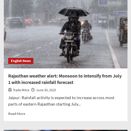
weather
update:
285
roads
closed
due
to
landslides,
IMD
predicts
heavy
English News
rain
alert
for
Rajasthan weather alert: Monsoon to intensify from July
state
1 with increased rainfall forecast
Trade Mitra
June 30, 2025
Jaipur: Rainfall activity is expected to increase across most
parts of eastern Rajasthan starting July...
Read
Read More
more
about
Rajasthan