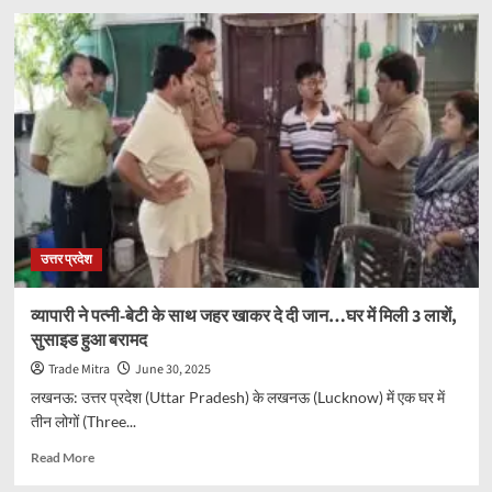
‘हेरा
फेरी
3’
में
बाबू
भइया
की
वापसी
कन्फर्म!
खबर
सुन
खुश
उत्तर प्रदेश
हुए
फैंस
व्यापारी ने पत्नी-बेटी के साथ जहर खाकर दे दी जान…घर में मिली 3 लाशें,
सुसाइड हुआ बरामद
Trade Mitra
June 30, 2025
लखनऊ: उत्तर प्रदेश (Uttar Pradesh) के लखनऊ (Lucknow) में एक घर में
तीन लोगों (Three...
Read
Read More
more