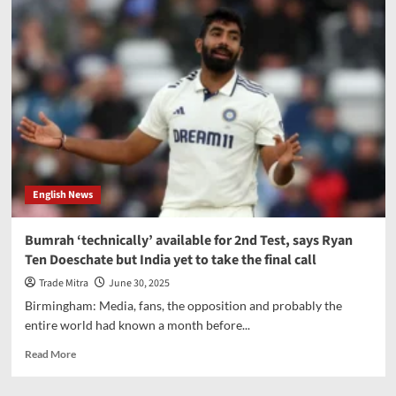
weather
alert:
Monsoon
to
intensify
from
July
1
with
increased
rainfall
English News
forecast
Bumrah ‘technically’ available for 2nd Test, says Ryan
Ten Doeschate but India yet to take the final call
Trade Mitra
June 30, 2025
Birmingham: Media, fans, the opposition and probably the
entire world had known a month before...
Read
Read More
more
about