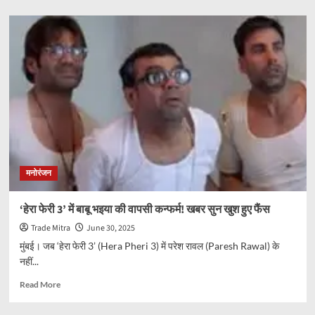
about
रिपोर्ट
में
खुलासा:
खाली
पेट
इंजेक्शन
और
दवाइयां
बनीं
शेफाली
जरीवाला
के
मनोरंजन
निधन
की
वजह
‘हेरा फेरी 3’ में बाबू भइया की वापसी कन्फर्म! खबर सुन खुश हुए फैंस
Trade Mitra
June 30, 2025
मुंबई। जब ‘हेरा फेरी 3’ (Hera Pheri 3) में परेश रावल (Paresh Rawal) के
नहीं...
Read
Read More
more
about