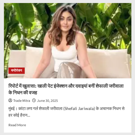
अंडमान
में
भूकंप
के
तेज
झटके,
रिक्टर
पैमाने
पर
तीव्रता
4.7
रही
मनोरंजन
रिपोर्ट में खुलासा: खाली पेट इंजेक्शन और दवाइयां बनीं शेफाली जरीवाला
के निधन की वजह
Trade Mitra
June 30, 2025
मुंबई। कांटा लगा गर्ल शेफाली जरीवाला (Shefali Jariwala) के अचानक निधन से
हर कोई हैरान...
Read
Read More
more