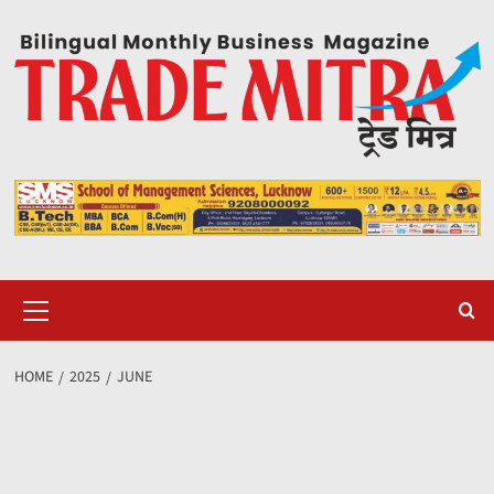
Skip
to
content
Primary
Menu
HOME
2025
JUNE