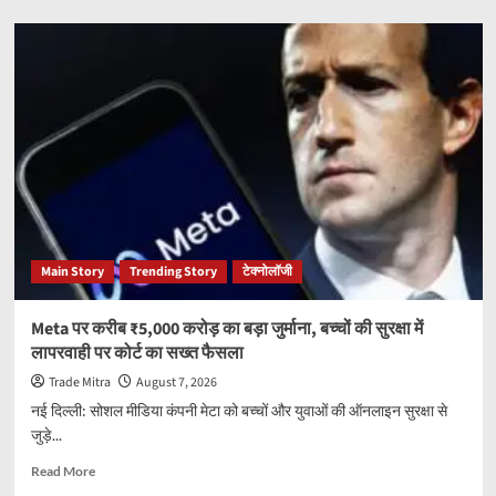
about
सरकार
की
बचत
अपील
के
बीच
बढ़ी
पेट्रोल-
डीजल
की
खपत,
जुलाई
Main Story
Trending Story
टेक्नोलॉजी
में
LPG
की
Meta पर करीब ₹5,000 करोड़ का बड़ा जुर्माना, बच्चों की सुरक्षा में
मांग
लापरवाही पर कोर्ट का सख्त फैसला
भी
उछली,
Trade Mitra
August 7, 2026
सामने
नई दिल्ली: सोशल मीडिया कंपनी मेटा को बच्चों और युवाओं की ऑनलाइन सुरक्षा से
आए
जुड़े...
नए
आंकड़े
Read
Read More
more