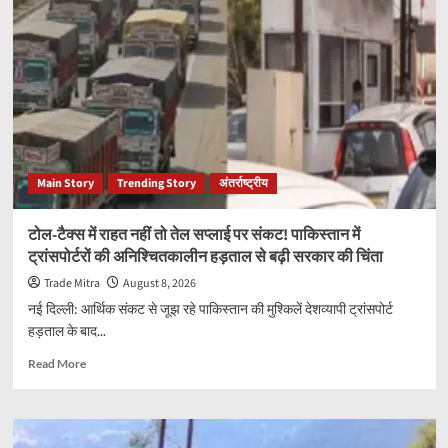
दाम
कब
होंगे
सस्ते?
हरदीप
पुरी
ने
दिया
जवाब,
Main Story
Trending Story
अंतर्राष्ट्रीय
E20
विवाद
पर
टोल-टैक्स में राहत नहीं तो तेल सप्लाई पर संकट! पाकिस्तान में
भी
ट्रांसपोर्टरों की अनिश्चितकालीन हड़ताल से बढ़ी सरकार की चिंता
साफ
की
Trade Mitra
August 8, 2026
सरकार
नई दिल्ली: आर्थिक संकट से जूझ रहे पाकिस्तान की मुश्किलें देशव्यापी ट्रांसपोर्ट
की
हड़ताल के बाद...
स्थिति
Read
Read More
more
about
टोल-
टैक्स