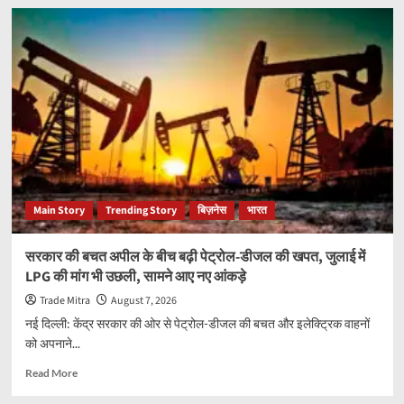
भारतवंशी
अनिल
मेनन
का
अंतरिक्ष
में
कमाल,
पहली
स्पेसवॉक
में
ISS
की
Main Story
Trending Story
बिज़नेस
भारत
ताकत
बढ़ाने
वाला
सरकार की बचत अपील के बीच बढ़ी पेट्रोल-डीजल की खपत, जुलाई में
अहम
LPG की मांग भी उछली, सामने आए नए आंकड़े
मिशन
किया
Trade Mitra
August 7, 2026
पूरा
नई दिल्ली: केंद्र सरकार की ओर से पेट्रोल-डीजल की बचत और इलेक्ट्रिक वाहनों
को अपनाने...
Read
Read More
more