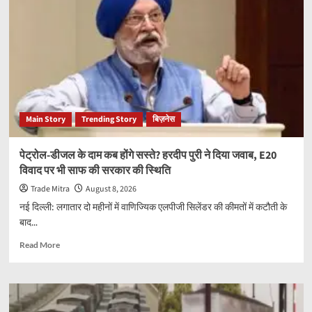
लड़ाकू
विमान
पर
भारत
की
नजर,
फ्रांस
के
FCAS
Main Story
Trending Story
बिज़नेस
कार्यक्रम
से
जुड़ने
पेट्रोल-डीजल के दाम कब होंगे सस्ते? हरदीप पुरी ने दिया जवाब, E20
की
विवाद पर भी साफ की सरकार की स्थिति
तैयारी
तेज;
Trade Mitra
August 8, 2026
वायुसेना
नई दिल्ली: लगातार दो महीनों में वाणिज्यिक एलपीजी सिलेंडर की कीमतों में कटौती के
को
बाद...
मजबूत
करने
Read
Read More
पर
more
जोर
about
पेट्रोल-
डीजल
के