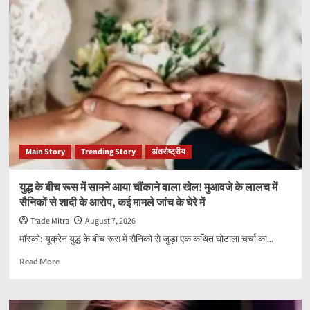
से
ज्यादा
लॉजिस्टिक्स
ड्रोन
से
लैस
होगी
सेना!
चीन-
पाक
सीमा
Main Story
Trending Story
अंतर्राष्ट्रीय
पर
जवानों
तक
युद्ध के बीच रूस में सामने आया चौंकाने वाला खेल! मुआवजे के लालच में
मिनटों
सैनिकों से शादी के आरोप, कई मामले जांच के घेरे में
में
पहुंचेगा
Trade Mitra
August 7, 2026
हथियार
मॉस्को: यूक्रेन युद्ध के बीच रूस में सैनिकों से जुड़ा एक कथित घोटाला चर्चा का...
और
राशन
Read
Read More
more
about
युद्ध