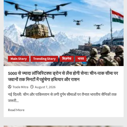
K
में
चेकिंग
से
भागी
काली
स्कॉर्पियो,
3
चेतावनी
फायर
के
Main Story
Trending Story
बिज़नेस
भारत
बाद
जंगल
में
5000 से ज्यादा लॉजिस्टिक्स ड्रोन से लैस होगी सेना! चीन-पाक सीमा पर
छोड़ी
जवानों तक मिनटों में पहुंचेगा हथियार और राशन
गाड़ी;
एक
Trade Mitra
August 7, 2026
संदिग्ध
नई दिल्ली: चीन और पाकिस्तान से लगी दुर्गम सीमाओं पर तैनात भारतीय सैनिकों तक
गिरफ्तार
जरूरी...
Read
Read More
more
about
5000