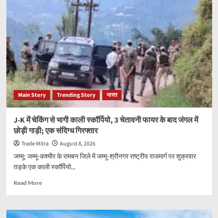
में
राहत
नहीं
तो
तेल
सप्लाई
पर
संकट!
पाकिस्तान
में
Main Story
Trending Story
भारत
ट्रांसपोर्टरों
की
अनिश्चितकालीन
J-K में चेकिंग से भागी काली स्कॉर्पियो, 3 चेतावनी फायर के बाद जंगल में
हड़ताल
छोड़ी गाड़ी; एक संदिग्ध गिरफ्तार
से
बढ़ी
Trade Mitra
August 8, 2026
सरकार
जम्मू: जम्मू-कश्मीर के रामबन जिले में जम्मू-श्रीनगर राष्ट्रीय राजमार्ग पर शुक्रवार
की
तड़के एक काली स्कॉर्पियो...
चिंता
Read
Read More
more
about
J-