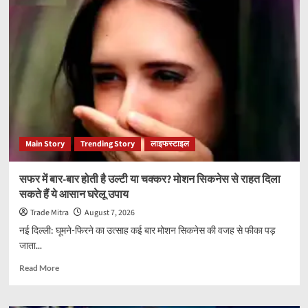
के
बीच
रूस
में
सामने
आया
चौंकाने
वाला
खेल!
मुआवजे
के
Main Story
Trending Story
लाइफस्टाइल
लालच
में
सैनिकों
सफर में बार-बार होती है उल्टी या चक्कर? मोशन सिकनेस से राहत दिला
से
सकते हैं ये आसान घरेलू उपाय
शादी
के
Trade Mitra
August 7, 2026
आरोप,
नई दिल्ली: घूमने-फिरने का उत्साह कई बार मोशन सिकनेस की वजह से फीका पड़
कई
जाता...
मामले
जांच
Read
Read More
के
more
घेरे
about
में
सफर