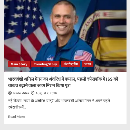
में
बार-
बार
होती
है
उल्टी
या
चक्कर?
मोशन
सिकनेस
से
Main Story
Trending Story
अंतर्राष्ट्रीय
भारत
राहत
दिला
सकते
भारतवंशी अनिल मेनन का अंतरिक्ष में कमाल, पहली स्पेसवॉक में ISS की
हैं
ताकत बढ़ाने वाला अहम मिशन किया पूरा
ये
आसान
Trade Mitra
August 7, 2026
घरेलू
नई दिल्ली: नासा के अंतरिक्ष यात्री और भारतवंशी अनिल मेनन ने अपने पहले
उपाय
स्पेसवॉक में...
Read
Read More
more
about