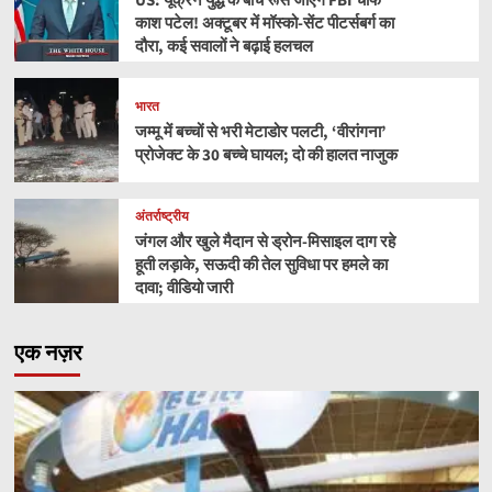
US: यूक्रेन युद्ध के बीच रूस जाएंगे FBI चीफ
काश पटेल! अक्टूबर में मॉस्को-सेंट पीटर्सबर्ग का
दौरा, कई सवालों ने बढ़ाई हलचल
भारत
जम्मू में बच्चों से भरी मेटाडोर पलटी, ‘वीरांगना’
प्रोजेक्ट के 30 बच्चे घायल; दो की हालत नाजुक
अंतर्राष्ट्रीय
जंगल और खुले मैदान से ड्रोन-मिसाइल दाग रहे
हूती लड़ाके, सऊदी की तेल सुविधा पर हमले का
दावा; वीडियो जारी
एक नज़र